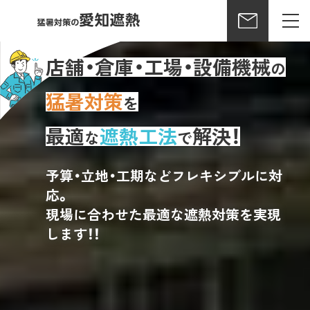
店舗・倉庫・工場・設備機械
の
猛暑対策
を
最適
遮熱工法
解決！
な
で
予算・立地・工期などフレキシブルに対
応。
現場に合わせた最適な遮熱対策を実現
します！！