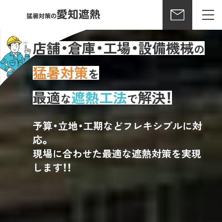
店舗・倉庫・工場・設備機械
の
猛暑対策
を
最適
遮熱工法
解決！
な
で
予算・立地・工期などフレキシブルに対
応。
現場に合わせた最適な遮熱対策を実現
します！！